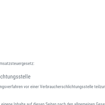
msatzsteuergesetz:
ichtungs­stelle
egungsverfahren vor einer Verbraucherschlichtungsstelle teilz
 eigene Inhalte auf diesen Seiten nach den allgemeinen Gese